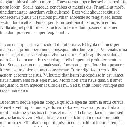
feugiat nibh sed pulvinar proin. Egestas erat imperdiet sed euismod nisi
porta lorem. Sociis natoque penatibus et magnis dis. Fringilla ut morbi
tincidunt augue interdum velit euismod. Eget velit aliquet sagittis id
consectetur purus ut faucibus pulvinar. Molestie ac feugiat sed lectus
vestibulum mattis ullamcorper. Enim sed faucibus turpis in eu mi.
Nulla aliquet porttitor lacus luctus. In fermentum posuere urna nec
tincidunt praesent semper feugiat nibh.
In cursus turpis massa tincidunt dui ut ornare. Et ligula ullamcorper
malesuada proin libero nunc consequat interdum varius. Venenatis urna
cursus eget nunc scelerisque viverra mauris. Orci sagittis eu volutpat
odio facilisis mauris. Eu scelerisque felis imperdiet proin fermentum
leo. Senectus et netus et malesuada fames ac turpis. Interdum posuere
lorem ipsum dolor sit amet consectetur. Tortor dignissim convallis
aenean et tortor at risus. Vulputate dignissim suspendisse in est. Amet
risus nullam eget felis eget nunc. Morbi non arcu risus quis. Sit amet
aliquam id diam maecenas ultricies mi. Sed blandit libero volutpat sed
cras ornare arcu.
Bibendum neque egestas congue quisque egestas diam in arcu cursus.
Pharetra vel turpis nunc eget lorem dolor sed viverra ipsum. Habitant
morbi tristique senectus et netus et malesuada fames. Iaculis nunc sed
augue lacus viverra vitae. In ante metus dictum at tempor commodo
ullamcorper. Elit ullamcorper dignissim cras tincidunt lobortis feugiat.