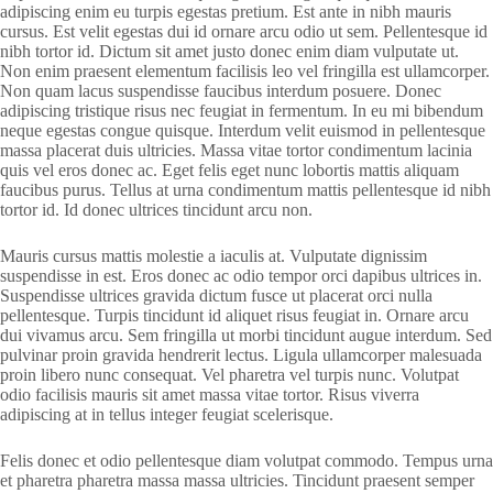
adipiscing enim eu turpis egestas pretium. Est ante in nibh mauris
cursus. Est velit egestas dui id ornare arcu odio ut sem. Pellentesque id
nibh tortor id. Dictum sit amet justo donec enim diam vulputate ut.
Non enim praesent elementum facilisis leo vel fringilla est ullamcorper.
Non quam lacus suspendisse faucibus interdum posuere. Donec
adipiscing tristique risus nec feugiat in fermentum. In eu mi bibendum
neque egestas congue quisque. Interdum velit euismod in pellentesque
massa placerat duis ultricies. Massa vitae tortor condimentum lacinia
quis vel eros donec ac. Eget felis eget nunc lobortis mattis aliquam
faucibus purus. Tellus at urna condimentum mattis pellentesque id nibh
tortor id. Id donec ultrices tincidunt arcu non.
Mauris cursus mattis molestie a iaculis at. Vulputate dignissim
suspendisse in est. Eros donec ac odio tempor orci dapibus ultrices in.
Suspendisse ultrices gravida dictum fusce ut placerat orci nulla
pellentesque. Turpis tincidunt id aliquet risus feugiat in. Ornare arcu
dui vivamus arcu. Sem fringilla ut morbi tincidunt augue interdum. Sed
pulvinar proin gravida hendrerit lectus. Ligula ullamcorper malesuada
proin libero nunc consequat. Vel pharetra vel turpis nunc. Volutpat
odio facilisis mauris sit amet massa vitae tortor. Risus viverra
adipiscing at in tellus integer feugiat scelerisque.
Felis donec et odio pellentesque diam volutpat commodo. Tempus urna
et pharetra pharetra massa massa ultricies. Tincidunt praesent semper