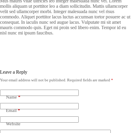
Mus mauris vitae ultricies leo integer malesuada nunc vel. Lorem
mollis aliquam ut porttitor leo a diam sollicitudin. Mattis ullamcorper
velit sed ullamcorper morbi. Integer malesuada nunc vel risus
commodo. Aliquet porttitor lacus luctus accumsan tortor posuere ac ut
consequat. In iaculis nunc sed augue lacus. Vulputate mi sit amet
mauris commodo quis. Eget mi proin sed libero enim. Tempor id eu
nisl nunc mi ipsum faucibus.
Leave a Reply
Your email address will not be published.
Required fields are marked
*
Name
*
Email
*
Website