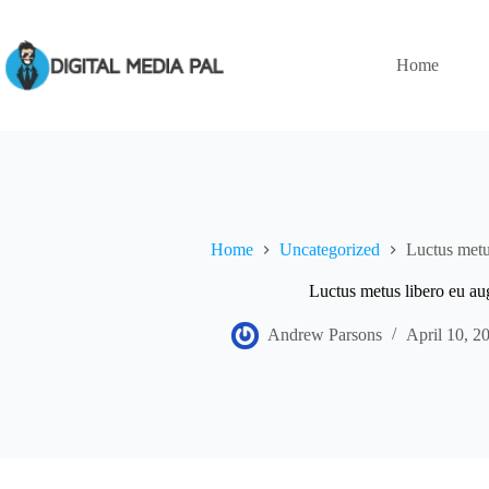
Skip
to
content
Home
Home
Uncategorized
Luctus metu
Luctus metus libero eu au
Andrew Parsons
April 10, 2