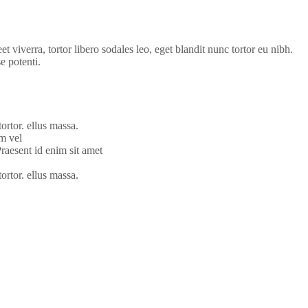
.
eet viverra, tortor libero sodales leo, eget blandit nunc tortor eu nibh.
e potenti.
tortor. ellus massa.
im vel
 Praesent id enim sit amet
tortor. ellus massa.